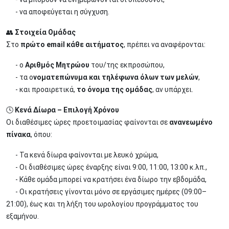
- να αποφεύγεται η σύγχυση.
👥
Στοιχεία Ομάδας
Στο
πρώτο email κάθε αιτήματος
, πρέπει να αναφέρονται:
- ο
Αριθμός Μητρώου
του/της εκπροσώπου,
- τα ο
νοματεπώνυμα και τηλέφωνα όλων των μελών
,
- και προαιρετικά,
το όνομα της ομάδας
, αν υπάρχει.
🕓
Κενά Δίωρα – Επιλογή Χρόνου
Οι διαθέσιμες ώρες προετοιμασίας φαίνονται σε
ανανεωμένο
πίνακα
, όπου:
- Τα κενά δίωρα φαίνονται με λευκό χρώμα,
- Οι διαθέσιμες ώρες έναρξης είναι 9:00, 11:00, 13:00 κ.λπ.,
- Κάθε ομάδα μπορεί να κρατήσει ένα δίωρο την εβδομάδα,
- Οι κρατήσεις γίνονται μόνο σε εργάσιμες ημέρες (09:00–
21:00), έως και τη λήξη του ωρολογίου προγράμματος του
εξαμήνου.