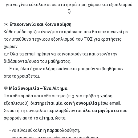
για να γίνει εύκολα και σωστά η κράτηση χώρου και εξοπλισμού
👇
✉️
Επικοινωνία και Κοινοποίηση
Κάθε ομάδα ορίζει έναν/μία εκπρόσωπο που θα επικοινωνεί με
τον υπεύθυνο τεχνικού εξοπλισμού του ΤΘΣ για κρατήσεις
χώρων.
👉 Όλα τα email πρέπει να κοινοποιούνται και στον/στην
διδάσκοντα/ουσα του μαθήματος.
Έτσι, όλοι έχουν πλήρη εικόνα και μπορούν να βοηθήσουν
όποτε χρειάζεται.
💬
Μία Συνομιλία – Ένα Αίτημα
Για κάθε ομάδα και κάθε αίτημα (π.χ. για πρόβα ή χρήση
εξοπλισμού), διατηρείται
μία κοινή συνομιλία
μέσω email.
Σε αυτή τη συνομιλία περιλαμβάνονται
όλα τα μηνύματα
που
αφορούν αυτό το αίτημα, ώστε:
- να είναι εύκολη η παρακολούθηση,
- να μπορούν να ενημερώνονται οι υπεύθυνοι,