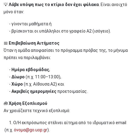
💡
Λάβε υπόψη πως το κτίριο δεν έχει φύλακα
. Είναι ανοιχτό
μόνο όταν:
- γίνονται μαθήματα ή
- βρίσκονται οι υπάλληλοι στο γραφείο Α2 (ισόγειο).
📅
Επιβεβαίωση Αιτήματος
Όταν η ομάδα αποφασίσει το πρόγραμμα πρόβας της, το μήνυμα
πρέπει να περιλαμβάνει:
-
Ημέρα εβδομάδας
,
-
Δίωρο
(π.χ. 11:00–13:00),
-
Χώρο
(π.χ. Αίθουσα Α2) και
-
Ακριβείς ημερομηνίες
προετοιμασίας.
🧰
Χρήση Εξοπλισμού
Αν χρειάζεστε τεχνικό εξοπλισμό:
1. Ο/Η εκπρόσωπος στέλνει αίτημα από το ιδρυματικό email
(π.χ.
όνομα@go.uop.gr
).