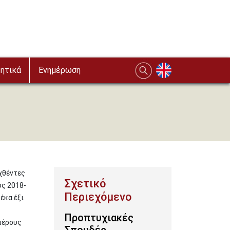
ητικά
Ενημέρωση
αχθέντες
υς 2018-
έκα έξι
Προπτυχιακές
μέρους