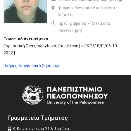
Γραφείο:
Κεντρικά Διδακτήρια
Ναύπλιο
Ώρες Γραφείου: - (Μετά από
συνεννόηση)
Γνωστικό Αντικείμενο:
Ευρωπαϊκή Θεατρολογία και Επιτέλεση [ ΦΕΚ 2518/Γ΄/06-10-
2022 ]
Πλήρες Βιογραφικό Σημείωμα
Image
Γραμματεία Τμήματος
Β. Κωνσταντίνου 21 & Τερζάκη