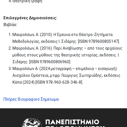
Θεατρική Γραφή
Επιλεγμένες Δημοσιεύσεις:
Βιβλία
:
Μαυρολέων, Α. (2010). Η Έρευνα στο Θέατρο-Ζητήματα
Μεθοδολογίας, εκδόσεις Ι. Σιδέρης. [ISBN 9789600805147].
Μαυρολέων, A. (2016). Περί Αναβίωσης – από τους αρχαίους
μύθους στους μύθους της θεατρικής ιστορίας, εκδόσεις. Ι.
Σιδέρης. [ISBN 9789600806960]
Μαυρολέων Α. (2024 μεταγραφή – επιμέλεια – εισαγωγή).
Αισχύλου Ορέστεια, μτφρ. Γεώργιος Σωτηριάδης, εκδόσεις
Κάπα (2024) [ISBN 978-960-628-346-8].
Πλήρες Βιογραφικό Σημείωμα
Image