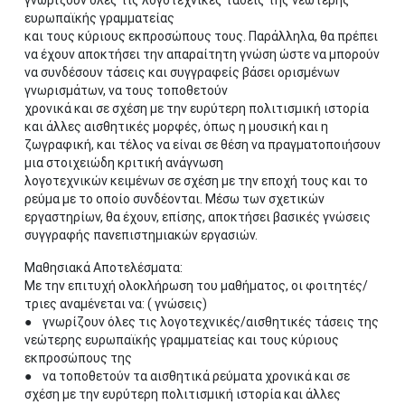
γνωρίζουν όλες τις λογοτεχνικές τάσεις της νεώτερης
ευρωπαϊκής γραμματείας
και τους κύριους εκπροσώπους τους. Παράλληλα, θα πρέπει
να έχουν αποκτήσει την απαραίτητη γνώση ώστε να μπορούν
να συνδέσουν τάσεις και συγγραφείς βάσει ορισμένων
γνωρισμάτων, να τους τοποθετούν
χρονικά και σε σχέση με την ευρύτερη πολιτισμική ιστορία
και άλλες αισθητικές μορφές, όπως η μουσική και η
ζωγραφική, και τέλος να είναι σε θέση να πραγματοποιήσουν
μια στοιχειώδη κριτική ανάγνωση
λογοτεχνικών κειμένων σε σχέση με την εποχή τους και το
ρεύμα με το οποίο συνδέονται. Μέσω των σχετικών
εργαστηρίων, θα έχουν, επίσης, αποκτήσει βασικές γνώσεις
συγγραφής πανεπιστημιακών εργασιών.
Μαθησιακά Αποτελέσματα:
Με την επιτυχή ολοκλήρωση του μαθήματος, οι φοιτητές/
τριες αναμένεται να: ( γνώσεις)
● γνωρίζουν όλες τις λογοτεχνικές/αισθητικές τάσεις της
νεώτερης ευρωπαϊκής γραμματείας και τους κύριους
εκπροσώπους της
● να τοποθετούν τα αισθητικά ρεύματα χρονικά και σε
σχέση με την ευρύτερη πολιτισμική ιστορία και άλλες