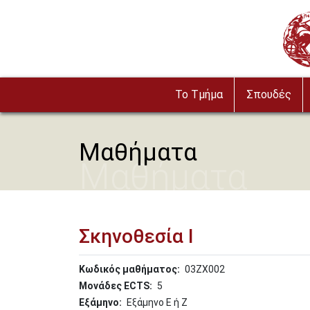
Παράκαμψη προς το κυρίως περιεχόμενο
Imag
To Τμήμα
Σπουδές
Μαθήματα
Μαθήματα
Σκηνοθεσία Ι
Κωδικός μαθήματος
03ΖΧ002
Μονάδες ECTS
5
Εξάμηνο
Εξάμηνο Ε ή Ζ