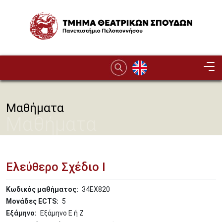
Παράκαμψη προς το κυρίως περιεχόμενο
Image
Μαθήματα
Μαθήματα
Ελεύθερο Σχέδιο Ι
Κωδικός μαθήματος
34ΕΧ820
Μονάδες ECTS
5
Εξάμηνο
Εξάμηνο Ε ή Ζ