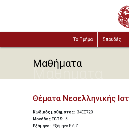
Παράκαμψη προς το κυρίως περιεχόμενο
Imag
To Τμήμα
Σπουδές
Μαθήματα
Μαθήματα
Θέματα Νεοελληνικής Ιστ
Κωδικός μαθήματος
34ΕΕ720
Μονάδες ECTS
5
Εξάμηνο
Εξάμηνο Ε ή Ζ