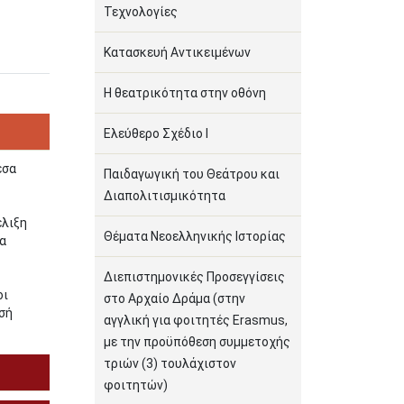
Τεχνολογίες
Κατασκευή Αντικειμένων
Η θεατρικότητα στην οθόνη
Ελεύθερο Σχέδιο Ι
έσα
Παιδαγωγική του Θεάτρου και
Διαπολιτισμικότητα
έλιξη
Θέματα Νεοελληνικής Ιστορίας
να
Διεπιστημονικές Προσεγγίσεις
οι
στο Αρχαίο Δράμα (στην
ισή
αγγλική για φοιτητές Erasmus,
με την προϋπόθεση συμμετοχής
τριών (3) τουλάχιστον
φοιτητών)