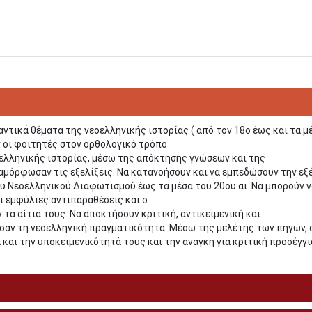
αντικά θέματα της νεοελληνικής ιστορίας ( από τον 18ο έως και τα μ
ύν οι φοιτητές στον ορθολογικό τρόπο
ελληνικής ιστορίας, μέσω της απόκτησης γνώσεων και της
αμόρφωσαν τις εξελίξεις. Να κατανοήσουν και να εμπεδώσουν την εξ
ου Νεοελληνικού Διαφωτισμού έως τα μέσα του 20ου αι. Να μπορούν 
ι εμφύλιες αντιπαραθέσεις και ο
α αίτια τους. Να αποκτήσουν κριτική, αντικειμενική και
αν τη νεοελληνική πραγματικότητα. Μέσω της μελέτης των πηγών, 
και την υποκειμενικότητά τους και την ανάγκη για κριτική προσέγγ